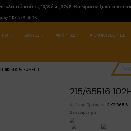
ι κλειστό από τις 13/8 έως 30/8. Θα είμαστε ξανά κοντά σας
 μας:
210 576 8596
ΤΙΚΆ
ΖΆΝΤΕΣ
ΑΜΟΡΤΙΣΕΡ
ΧΙΟΝΟΚΟΥΒΈΡΤΕΣ
2H RIKEN SUV SUMMER
215/65R16 10
Κωδικός Προϊόντος:
RIK2156516
Διαθεσιμότητα: