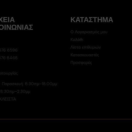
ΧΕΊΑ
ΚΑΤΆΣΤΗΜΑ
ΟΙΝΩΝΊΑΣ
Ο Λογαριασμός μου
Καλάθι
Λίστα επιθυμιών
576 8596
Κατασκευαστές
 576 8468
Προσφορές
ιτουργίας
- Παρασκευή: 8:30πμ–18:00μμ
 8:30πμ–2:30μμ
 ΚΛΕΙΣΤΑ