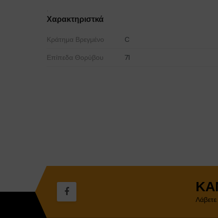
.
Χαρακτηριστκά
Κράτημα Βρεγμένο
C
Επίπεδα Θορύβου
71
ΚΆ
Λάβετε