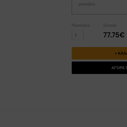
ραντεβού
Ποσότητα
Σύνολο
77.75€