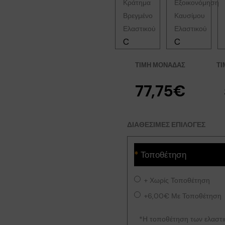
C
C
ΤΙΜΉ ΜΟΝΆΔΑΣ
ΤΙ
77,75€
ΔΙΑΘΈΣΙΜΕΣ ΕΠΙΛΟΓΈΣ
Τοποθέτηση
+
Χωρίς Τοποθέτηση
+6,00€
Με Τοποθέτηση
*Η τοποθέτηση των ελαστικ