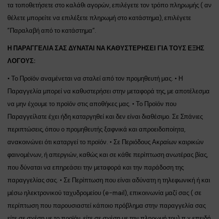
τα τοποθετήσετε στο καλάθι αγορών, επιλέγετε τον τρόπο πληρωμής ( αν
θέλετε μπορείτε να επιλέξετε πληρωμή στο κατάστημα), επιλέγετε
”Παραλαβή από το κατάστημα”.
Η ΠΑΡΑΓΓΕΛΙΑ ΣΑΣ ΔΥΝΑΤΑΙ ΝΑ ΚΑΘΥΣΤΕΡΗΣΕΙ ΓΙΑ ΤΟΥΣ ΕΞΗΣ
ΛΟΓΟΥΣ:
• Το Προϊόν αναμένεται να σταλεί από τον προμηθευτή μας. • Η
Παραγγελία μπορεί να καθυστερήσει στην μεταφορά της, με αποτέλεσμα
να μην έχουμε το προϊόν στις αποθήκες μας. • Το Προϊόν που
Παραγγείλατε έχει ήδη καταργηθεί και δεν είναι διαθέσιμο. Σε Σπάνιες
περιπτώσεις, όπου ο προμηθευτής ξαφνικά και απροειδοποίητα,
ανακοινώνει ότι καταργεί το προϊόν. • Σε Περιόδους Ακραίων καιρικών
φαινομένων, ή απεργιών, καθώς και σε κάθε περίπτωση ανωτέρας βίας,
που δύναται να επηρεάσει την μεταφορά και την παράδοση της
παραγγελίας σας. • Σε Περίπτωση που είναι αδύνατη η τηλεφωνική ή και
μέσω ηλεκτρονικού ταχυδρομείου (e-mail), επικοινωνία μαζί σας ( σε
περίπτωση που παρουσιαστεί κάποιο πρόβλημα στην παραγγελία σας
είτε σε σχέση με το προϊόν, είτε σε σχέση με την πληρωμή του) π.χ επειδή