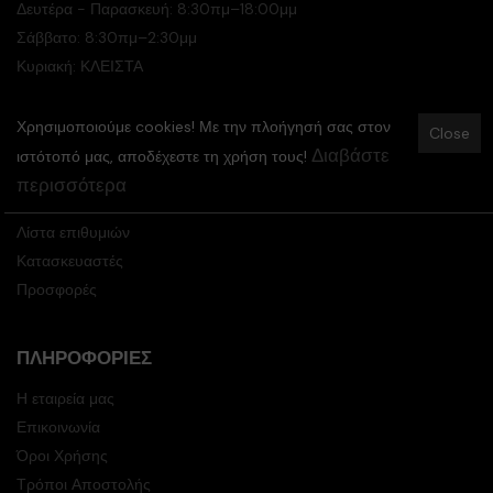
Δευτέρα - Παρασκευή: 8:30πμ–18:00μμ
Σάββατο: 8:30πμ–2:30μμ
Κυριακή: ΚΛΕΙΣΤΑ
Χρησιμοποιούμε cookies! Με την πλοήγησή σας στον
ΚΑΤΆΣΤΗΜΑ
Close
Διαβάστε
ιστότοπό μας, αποδέχεστε τη χρήση τους!
Ο Λογαριασμός μου
περισσότερα
Καλάθι
Λίστα επιθυμιών
Κατασκευαστές
Προσφορές
ΠΛΗΡΟΦΟΡΊΕΣ
Η εταιρεία μας
Επικοινωνία
Όροι Χρήσης
Τρόποι Αποστολής