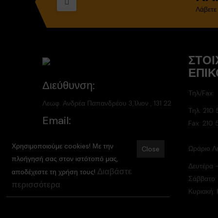
Λάβετε
ΣΤΟΙ
ΕΠΙΚ
Διεύθυνση:
Τηλ/Fax:
Λεωφ. Ανδρέα Παπανδρέου 3,Ίλιον , 131 22
Τηλ:
210 
Email:
Fax: 210
info@elastika-mitoglou.gr
Χρησιμοποιούμε cookies! Με την
Ωράριο Λε
Close
πλοήγησή σας στον ιστότοπό μας,
Δευτέρα 
Διαβάστε
αποδέχεστε τη χρήση τους!
Σάββατο:
περισσότερα
Κυριακή: