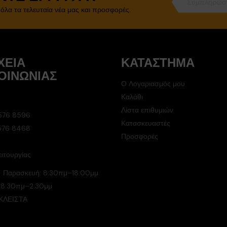
 όλα τα τελευταία νέα μας και προσφορές.
ΧΕΊΑ
ΚΑΤΆΣΤΗΜΑ
ΟΙΝΩΝΊΑΣ
Ο Λογαριασμός μου
Καλάθι
Λίστα επιθυμιών
576 8596
Κατασκευαστές
 576 8468
Προσφορές
ιτουργίας
- Παρασκευή: 8:30πμ–18:00μμ
 8:30πμ–2:30μμ
 ΚΛΕΙΣΤΑ