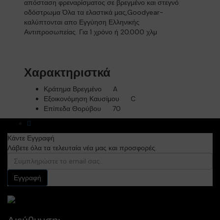
απόσταση φρεναρίσματος σε βρεγμένο και στεγνό
οδόστρωμα Όλα τα ελαστικά μας,Goodyear-
καλύπτονται απο Εγγύηση Ελληνικής
Αντιπροσωπείας. Για 1 χρόνο ή 20.000 χλμ
Χαρακτηριστκά
Κράτημα Βρεγμένο
A
Εξοικονόμηση Καυσίμου
C
Επίπεδα Θορύβου
70
Κάντε Εγγραφή
Λάβετε όλα τα τελευταία νέα μας και προσφορές.
Εγγραφή