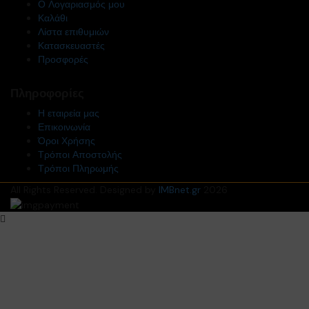
Ο Λογαριασμός μου
Καλάθι
Λίστα επιθυμιών
Κατασκευαστές
Προσφορές
Πληροφορίες
Η εταιρεία μας
Επικοινωνία
Όροι Χρήσης
Τρόποι Αποστολής
Τρόποι Πληρωμής
All Rights Reserved. Designed by
IMBnet.gr
2026