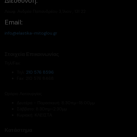
Διεύθυνση:
Λεωφ. Ανδρέα Παπανδρέου 3,Ίλιον , 131 22
Email:
info@elastika-mitoglou.gr
Στοιχεία Επικοινωνίας
Τηλ/Fax:
Τηλ:
210 576 8596
Fax: 210 576 8468
Ωράριο Λειτουργίας
Δευτέρα - Παρασκευή: 8:30πμ–18:00μμ
Σάββατο: 8:30πμ–2:30μμ
Κυριακή: ΚΛΕΙΣΤΑ
Κατάστημα