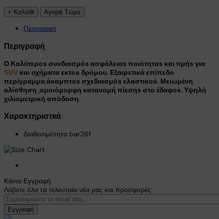
Περιγραφή
×
Περιγραφή
Ο Καλύτεροs συνδιασμόs ασφάλειαs ποιότηταs και τιμήs για
SUV
και οχήματα εκτοs δρόμου. Εξαιρετικά επίπεδο
περίγραμμα,άκαμπτοs σχεδιασμόs ελαστικού. Μειωμένη
ολίσθηση ,ομοιόμορφη κατανομή πίεσηs στο έδαφοs. Yψηλή
χιλιομετρική απόδοση.
Χαρακτηριστκά
Διαθεσιμότητα
bar26f
Κάντε Εγγραφή
Λάβετε όλα τα τελευταία νέα μας και προσφορές.
Εγγραφή