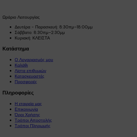
Ωράριο Λειτουργίας
Δευτέρα - Παρασκευή: 8:30πμ–18:00μμ
Σάββατο: 8:30πμ–2:30μμ
Κυριακή: ΚΛΕΙΣΤΑ
Κατάστημα
Ο Λογαριασμός μου
Καλάθι
Λίστα επιθυμιών
Κατασκευαστές
Προσφορές
Πληροφορίες
Η εταιρεία μας
Επικοινωνία
Όροι Χρήσης
Τρόποι Αποστολής
Τρόποι Πληρωμής