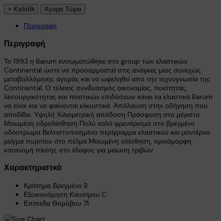
Περιγραφή
Περιγραφή
Το 1993 η Barum ενσωματώθηκε στο group των ελαστικών
Continental ώστε να προσαρμοστεί στις ανάγκες μιας συνεχώς
×
μεταβαλλόμενης αγοράς και να ωφεληθεί από την τεχνογνωσία της
Continental. Ο τέλειος συνδυασμός οικονομίας, ποιότητας,
λειτουργικότητας και πειστικών επιδόσεων κάνει τα ελαστικά Barum
να είναι και να φαίνονται ελκυστικά. Απόλαυση στην οδήγηση που
αποδίδει. Υψηλή Χιλιομετρική απόδοση Πρόσφυση στο μέγιστο
Μειωμένη υδρολίσθηση Πολύ καλό φρενάρισμα στο βρεγμένο
οδόστρωμα Βελτιστοποιημένο περίγραμμα ελαστικού και μοντέρνο
μείγμα πυριτίου στο πέλμα Mειωμένη ολίσθηση, ομοιόμορφη
κατανομή πίεσης στο έδαφος για μείωση τριβών
Χαρακτηριστκά
Κράτημα Βρεγμένο
B
Εξοικονόμηση Καυσίμου
C
Επίπεδα Θορύβου
71