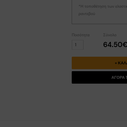
*Η τοποθέτηση των ελαστικ
ραντεβού
Ποσότητα
Σύνολο
64.50