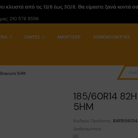
ι κλειστό από τις 13/8 έως 30/8. Θα είμαστε ξανά κοντά σας
 μας:
210 576 8596
ΙΚΆ
ΖΆΝΤΕΣ
ΑΜΟΡΤΙΣΕΡ
ΧΙΟΝΟΚΟΥΒΈΡΤΕΣ
 Bravuris 5HM
185/60R14 82
5HM
Κωδικός Προϊόντος:
BAR1856014
Διαθεσιμότητα: