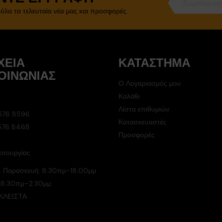
 όλα τα τελευταία νέα μας και προσφορές.
ΧΕΊΑ
ΚΑΤΆΣΤΗΜΑ
ΟΙΝΩΝΊΑΣ
Ο Λογαριασμός μου
Καλάθι
Λίστα επιθυμιών
576 8596
Κατασκευαστές
 576 8468
Προσφορές
ιτουργίας
- Παρασκευή: 8:30πμ–18:00μμ
 8:30πμ–2:30μμ
 ΚΛΕΙΣΤΑ