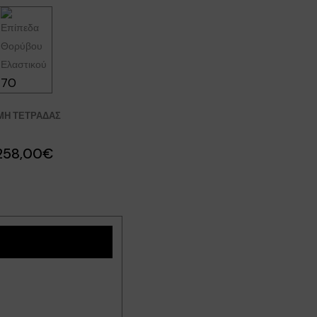
70
ΜΉ ΤΕΤΡΆΔΑΣ
258,00€