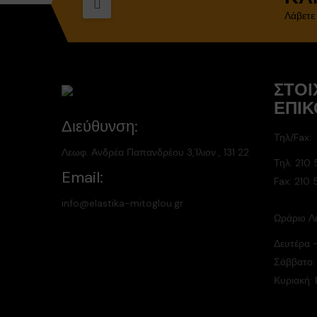
Λάβετε
ΣΤΟΙ
ΕΠΙΚ
Διεύθυνση:
Τηλ/Fax:
Λεωφ. Ανδρέα Παπανδρέου 3,Ίλιον , 131 22
Τηλ:
210 
Email:
Fax: 210
info@elastika-mitoglou.gr
Ωράριο Λε
Δευτέρα 
Σάββατο:
Κυριακή: