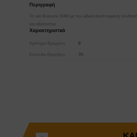
Περιγραφή
Το νέο Bravuris 5HM με την ειδικά ανεπτυγμένη σύνθεσ
και αξιόπιστια.
Χαρακτηριστκά
Κράτημα Βρεγμένο
B
Επίπεδα Θορύβου
70
ΚΆ