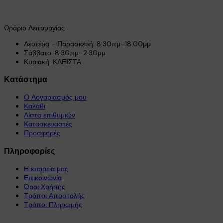
Ωράριο Λειτουργίας
Δευτέρα - Παρασκευή: 8:30πμ–18:00μμ
Σάββατο: 8:30πμ–2:30μμ
Κυριακή: ΚΛΕΙΣΤΑ
Κατάστημα
Ο Λογαριασμός μου
Καλάθι
Λίστα επιθυμιών
Κατασκευαστές
Προσφορές
Πληροφορίες
Η εταιρεία μας
Επικοινωνία
Όροι Χρήσης
Τρόποι Αποστολής
Τρόποι Πληρωμής