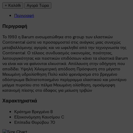
Περιγραφή
Περιγραφή
Το 1993 η Barum ενσωματώθηκε στο group των ελαστικών
Continental ώστε να προσαρμοστεί στις ανάγκες μιας συνεχώς
×
μεταβαλλόμενης αγοράς και να ωφεληθεί από την τεχνογνωσία της
Continental. Ο τέλειος συνδυασμός οικονομίας, ποιότητας,
λειτουργικότητας και πειστικών επιδόσεων κάνει τα ελαστικά Barum
να είναι και να φαίνονται ελκυστικά. Απόλαυση στην οδήγηση που
αποδίδει. Υψηλή Χιλιομετρική απόδοση Πρόσφυση στο μέγιστο
Μειωμένη υδρολίσθηση Πολύ καλό φρενάρισμα στο βρεγμένο
οδόστρωμα Βελτιστοποιημένο περίγραμμα ελαστικού και μοντέρνο
μείγμα πυριτίου στο πέλμα Mειωμένη ολίσθηση, ομοιόμορφη
κατανομή πίεσης στο έδαφος για μείωση τριβών
Χαρακτηριστκά
Κράτημα Βρεγμένο
B
Εξοικονόμηση Καυσίμου
C
Επίπεδα Θορύβου
70