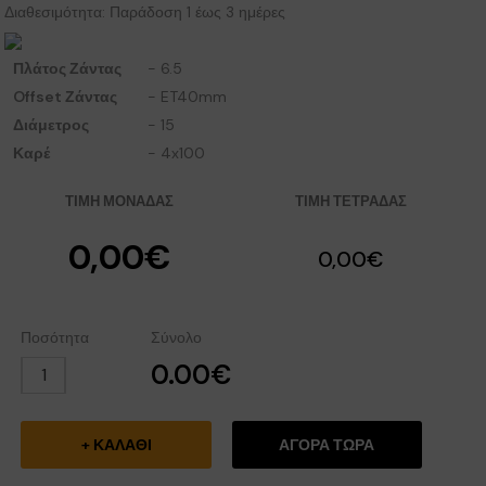
Διαθεσιμότητα: Παράδοση 1 έως 3 ημέρες
Πλάτος Ζάντας
-
6.5
Offset Ζάντας
-
ET40mm
Διάμετρος
-
15
Καρέ
-
4x100
ΤΙΜΉ ΜΟΝΆΔΑΣ
ΤΙΜΉ ΤΕΤΡΆΔΑΣ
0,00€
0,00€
Ποσότητα
Σύνολο
0.00€