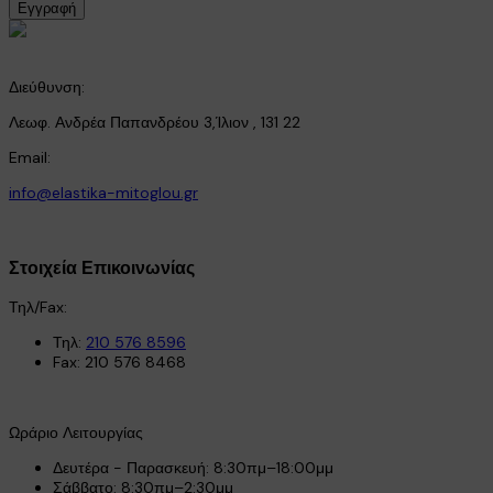
Εγγραφή
Διεύθυνση:
Λεωφ. Ανδρέα Παπανδρέου 3,Ίλιον , 131 22
Email:
info@elastika-mitoglou.gr
Στοιχεία Επικοινωνίας
Τηλ/Fax:
Τηλ:
210 576 8596
Fax: 210 576 8468
Ωράριο Λειτουργίας
Δευτέρα - Παρασκευή: 8:30πμ–18:00μμ
Σάββατο: 8:30πμ–2:30μμ