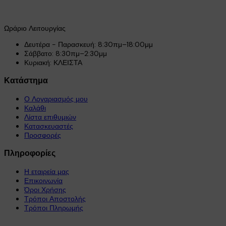
Ωράριο Λειτουργίας
Δευτέρα - Παρασκευή: 8:30πμ–18:00μμ
Σάββατο: 8:30πμ–2:30μμ
Κυριακή: ΚΛΕΙΣΤΑ
Κατάστημα
Ο Λογαριασμός μου
Καλάθι
Λίστα επιθυμιών
Κατασκευαστές
Προσφορές
Πληροφορίες
Η εταιρεία μας
Επικοινωνία
Όροι Χρήσης
Τρόποι Αποστολής
Τρόποι Πληρωμής