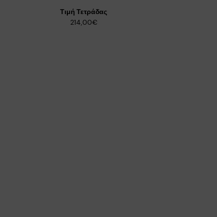
Τιμή Τετράδας
214,00€