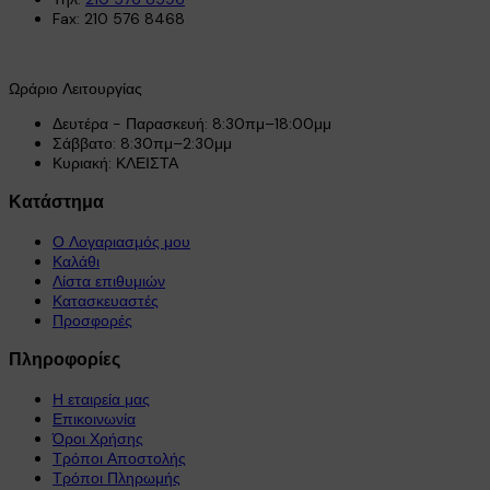
Fax: 210 576 8468
Ωράριο Λειτουργίας
Δευτέρα - Παρασκευή: 8:30πμ–18:00μμ
Σάββατο: 8:30πμ–2:30μμ
Κυριακή: ΚΛΕΙΣΤΑ
Κατάστημα
Ο Λογαριασμός μου
Καλάθι
Λίστα επιθυμιών
Κατασκευαστές
Προσφορές
Πληροφορίες
Η εταιρεία μας
Επικοινωνία
Όροι Χρήσης
Τρόποι Αποστολής
Τρόποι Πληρωμής