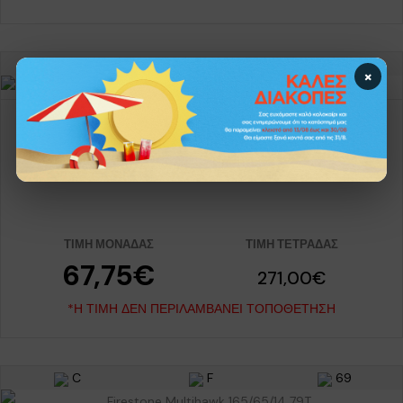
A
C
71
×
FIRESTONE ROADHAWK 195/65/15 91H
ΤΙΜΉ ΜΟΝΆΔΑΣ
ΤΙΜΉ ΤΕΤΡΆΔΑΣ
67,75€
271,00€
*Η ΤΙΜΉ ΔΕΝ ΠΕΡΙΛΑΜΒΆΝΕΙ ΤΟΠΟΘΈΤΗΣΗ
C
F
69