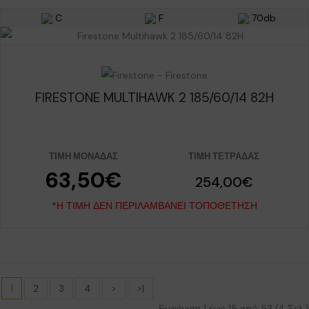
C
F
70db
FIRESTONE MULTIHAWK 2 185/60/14 82H
ΤΙΜΉ ΜΟΝΆΔΑΣ
ΤΙΜΉ ΤΕΤΡΆΔΑΣ
63,50€
254,00€
*Η ΤΙΜΉ ΔΕΝ ΠΕΡΙΛΑΜΒΆΝΕΙ ΤΟΠΟΘΈΤΗΣΗ
1
2
3
4
>
>|
Εμφάνιση 1 έως 15 από 53 (4 Σελ.)