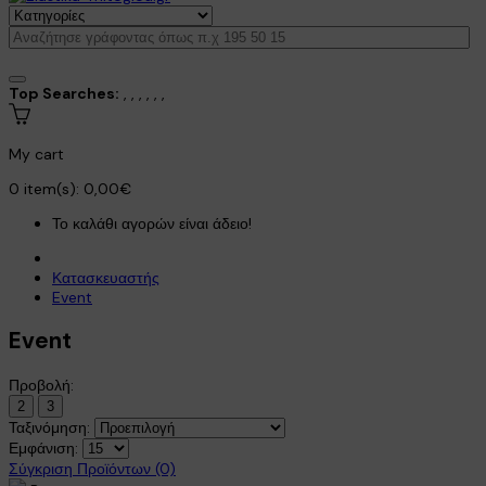
Top Searches:
,
,
,
,
,
,
My cart
0
item(s):
0,00€
Το καλάθι αγορών είναι άδειο!
Κατασκευαστής
Event
Event
Προβολή:
2
3
Ταξινόμηση:
Εμφάνιση:
Σύγκριση Προϊόντων (0)