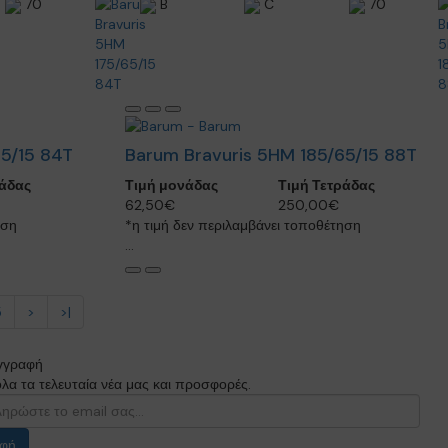
70
B
C
70
5/15 84T
Barum Bravuris 5HM 185/65/15 88T
ράδας
Τιμή μονάδας
Τιμή Τετράδας
62,50€
250,00€
ηση
*η τιμή δεν περιλαμβάνει τοποθέτηση
...
5
>
>|
γγραφή
λα τα τελευταία νέα μας και προσφορές.
φή