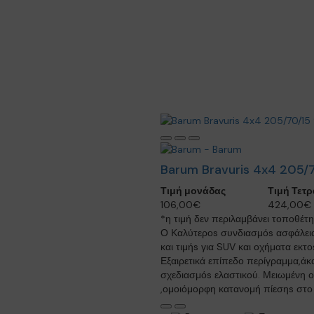
Barum Bravuris 4x4 205/
Τιμή μονάδας
Τιμή Τετ
106,00€
424,00€
*η τιμή δεν περιλαμβάνει τοποθέτ
Ο Καλύτεροs συνδιασμόs ασφάλει
και τιμήs για SUV και οχήματα εκτ
Εξαιρετικά επίπεδο περίγραμμα,ά
σχεδιασμόs ελαστικού. Μειωμένη 
,ομοιόμορφη κατανομή πίεσηs στο 