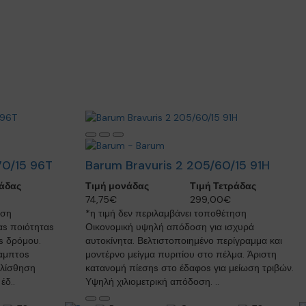
70/15 96T
Barum Bravuris 2 205/60/15 91H
ράδας
Τιμή μονάδας
Τιμή Τετράδας
74,75€
299,00€
ηση
*η τιμή δεν περιλαμβάνει τοποθέτηση
αs ποιότηταs
Οικονομική υψηλή απόδοση για ισχυρά
οs δρόμου.
αυτοκίνητα. Βελτιστοποιημένο περίγραμμα και
καμπτοs
μοντέρνο μείγμα πυριτίου στο πέλμα. Άριστη
ολίσθηση
κατανομή πίεσηs στο έδαφοs για μείωση τριβών.
έδ..
Υψηλή χιλιομετρική απόδοση. ..