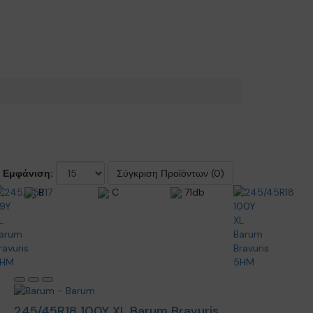
Εμφάνιση:
Σύγκριση Προϊόντων (0)
B
C
71db
245/45R18 100Y XL Barum Bravuris