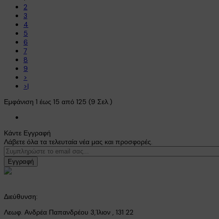
2
3
4
5
6
7
8
9
>
>|
Εμφάνιση 1 έως 15 από 125 (9 Σελ.)
Κάντε Εγγραφή
Λάβετε όλα τα τελευταία νέα μας και προσφορές.
Εγγραφή
Διεύθυνση:
Λεωφ. Ανδρέα Παπανδρέου 3,Ίλιον , 131 22