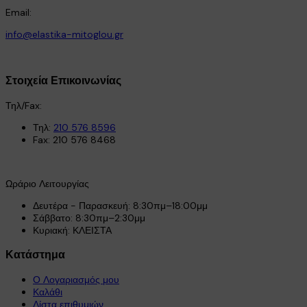
Email:
info@elastika-mitoglou.gr
Στοιχεία Επικοινωνίας
Τηλ/Fax:
Τηλ:
210 576 8596
Fax: 210 576 8468
Ωράριο Λειτουργίας
Δευτέρα - Παρασκευή: 8:30πμ–18:00μμ
Σάββατο: 8:30πμ–2:30μμ
Κυριακή: ΚΛΕΙΣΤΑ
Κατάστημα
Ο Λογαριασμός μου
Καλάθι
Λίστα επιθυμιών